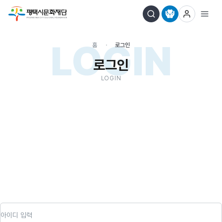
LOGIN
홈
로그인
로그인
LOGIN
아이디