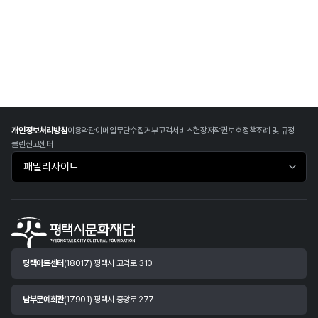
개인정보처리방침
이용약관
이메일무단수집거부
고객서비스헌장
저작권보호정책
조례 및 규정
클린신고센터
패밀리사이트 바로가기
평택아트센터
(18017) 평택시 고덕로 310
남부문예회관
(17901) 평택시 중앙로 277