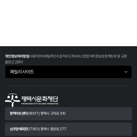
개인정보처리방침
이용약관
이메일무단수집거부
고객서비스헌장
저작권보호정책
조례 및 규정
클린신고센터
패밀리사이트 바로가기
평택아트센터
(18017) 평택시 고덕로 310
남부문예회관
(17901) 평택시 중앙로 277