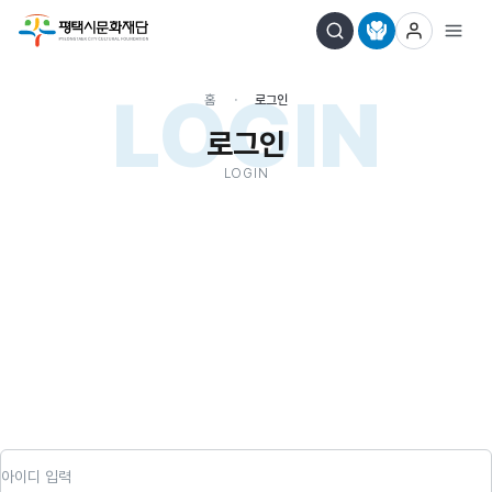
LOGIN
홈
로그인
로그인
LOGIN
아이디