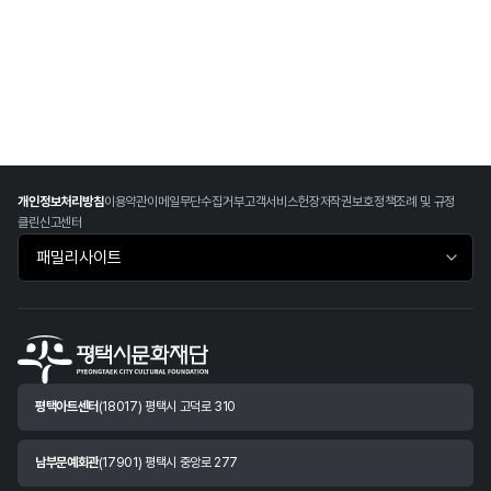
개인정보처리방침
이용약관
이메일무단수집거부
고객서비스헌장
저작권보호정책
조례 및 규정
클린신고센터
패밀리사이트 바로가기
평택아트센터
(18017) 평택시 고덕로 310
남부문예회관
(17901) 평택시 중앙로 277