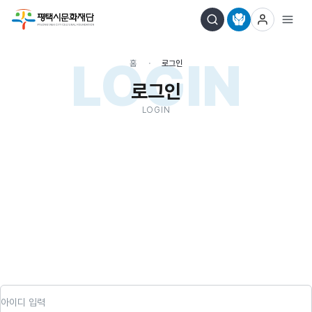
LOGIN
홈
로그인
로그인
LOGIN
아이디