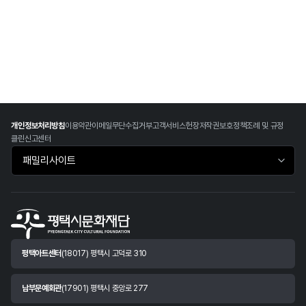
개인정보처리방침
이용약관
이메일무단수집거부
고객서비스헌장
저작권보호정책
조례 및 규정
클린신고센터
패밀리사이트 바로가기
평택아트센터
(18017) 평택시 고덕로 310
남부문예회관
(17901) 평택시 중앙로 277