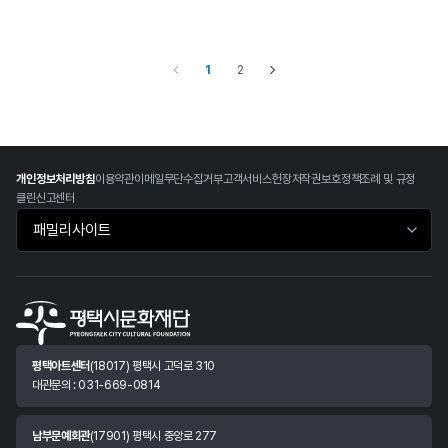
1
2
개인정보처리방침
이용약관
이메일무단수집거부
고객서비스헌장
저작권보호정책
조례 및 규정
클린신고센터
패밀리사이트 바로가기
평택아트센터
(18017) 평택시 고덕로 310
대관문의 : 031-669-0814
남부문예회관
(17901) 평택시 중앙로 277