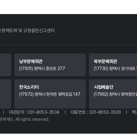
호정책
조례 및 규정
클린신고센터
남부문예회관
북부문예회관
(17901) 평택시 중앙로 277
(17730) 평택시 경기대로 
한국소리터
시립예술단
(17972) 평택시 현덕면 평택호길 147
(17962) 평택시 평택항만
|
대관문의 : 031-8053-3534
|
대표번호 : 031-8053-3500
|
팩스
화재단. All rights reserved.