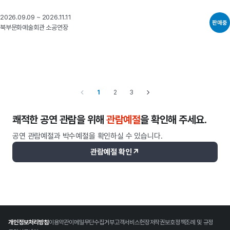
2026.09.09 ~ 2026.11.11
판매중
북부문화예술회관 소공연장
1
2
3
쾌적한 공연 관람을 위해
관람예절
을 확인해 주세요.
공연 관람예절과 박수예절을 확인하실 수 있습니다.
↗
관람예절 확인
개인정보처리방침
이용약관
이메일무단수집거부
고객서비스헌장
저작권보호정책
조례 및 규정