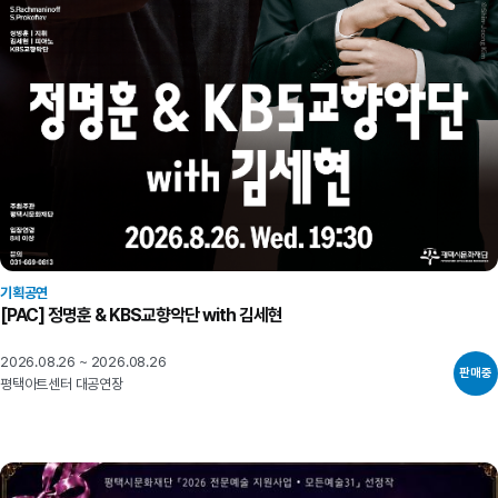
기획공연
[PAC] 정명훈 & KBS교향악단 with 김세현
2026.08.26 ~ 2026.08.26
판매중
평택아트센터 대공연장