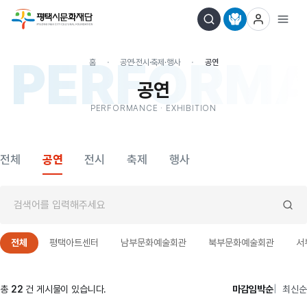
PERFORMAN
홈
공연·전시·축제·행사
공연
공연
PERFORMANCE · EXHIBITION
전체
공연
전시
축제
행사
전체
평택아트센터
남부문화예술회관
북부문화예술회관
서
총
22
건 게시물이 있습니다.
마감임박순
최신순