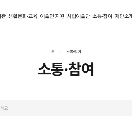
대관
생활문화·교육
예술인 지원
시립예술단
소통·참여
재단소
홈
소통·참여
소통·참여