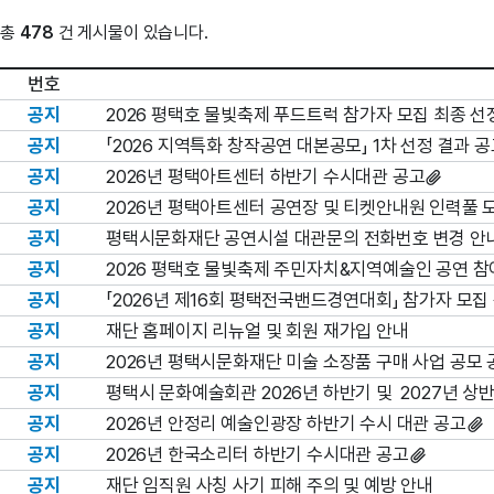
총
478
건 게시물이 있습니다.
번호
공지
2026 평택호 물빛축제 푸드트럭 참가자 모집 최종 
공지
「2026 지역특화 창작공연 대본공모」 1차 선정 결과 
공지
2026년 평택아트센터 하반기 수시대관 공고
공지
2026년 평택아트센터 공연장 및 티켓안내원 인력풀 
공지
평택시문화재단 공연시설 대관문의 전화번호 변경 안내(
공지
2026 평택호 물빛축제 주민자치&지역예술인 공연 참
공지
「2026년 제16회 평택전국밴드경연대회」 참가자 모집
공지
재단 홈페이지 리뉴얼 및 회원 재가입 안내
공지
2026년 평택시문화재단 미술 소장품 구매 사업 공모 
공지
평택시 문화예술회관 2026년 하반기 및 2027년 상
공지
2026년 안정리 예술인광장 하반기 수시 대관 공고
공지
2026년 한국소리터 하반기 수시대관 공고
공지
재단 임직원 사칭 사기 피해 주의 및 예방 안내