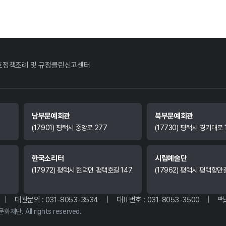
호정책
조례 및 규정
클린신고센터
남부문예회관
북부문예회관
(17901) 평택시 중앙로 277
(17730) 평택시 경기대로 
한국소리터
시립예술단
(17972) 평택시 현덕면 평택호길 147
(17962) 평택시 평택항만
|
대관문의 : 031-8053-3534
|
대표번호 : 031-8053-3500
|
팩스
화재단. All rights reserved.